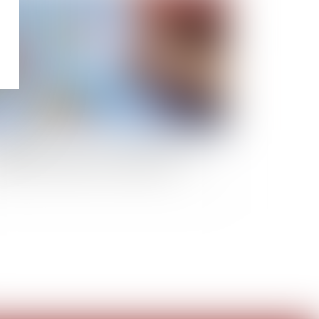
uction de capital : nouvelle taxe, nouvelles
ligations déclaratives et de paiement