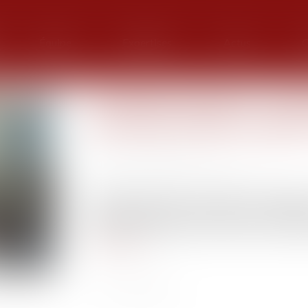
Équipe
Expertises
Actus
G
Liquidation judiciaire : l’ind
principale échappe au gage
Publié le :
16/05/2025
Source :
www.lemag-juridique.com
Selon l’article L.526-1 du Code de commerce
registre national des entreprises sur l’immeub
droit, insaisissables par les créanciers dont la d
Lire la suite