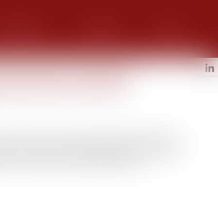
alerie photos
Honoraires
Contact
emnité liée à la résidence
 commun des créanciers
, les droits d’une personne physique immatriculée au
le où est située sa résidence principale sont, de plein
ette résulte de son activité professionnelle...