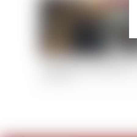
Liquidation judiciaire : l’indemnité liée à la
résidence principale échappe au gage comm
des créanciers