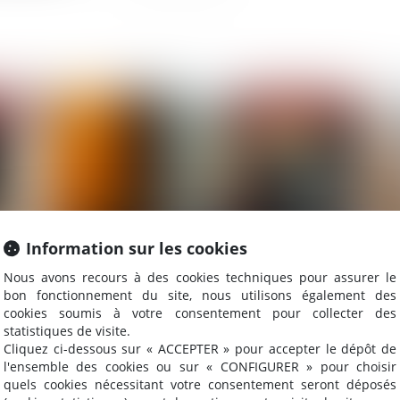
2025
Publié le :
16/05/2025
Information sur les cookies
Nous avons recours à des cookies techniques pour assurer le
Nouvelle levée de fonds pour Neovacs
So
bon fonctionnement du site, nous utilisons également des
cookies soumis à votre consentement pour collecter des
pr
statistiques de visite.
Cliquez ci-dessous sur « ACCEPTER » pour accepter le dépôt de
l'ensemble des cookies ou sur « CONFIGURER » pour choisir
quels cookies nécessitant votre consentement seront déposés
2025
Publié le :
14/05/2025