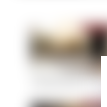
Publié le :
19/05/
Entreprises familiales : comment assurer leur
transmission et leur pérennité ?
Publié le :
16/05/