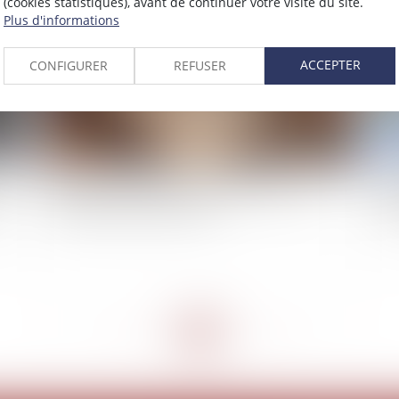
(cookies statistiques), avant de continuer votre visite du site.
Plus d'informations
ACCEPTER
CONFIGURER
REFUSER
Bien grevé d’usufruit : comment se déroule
Réd
un
l’attribution préférentielle ?
ob
<<
<
...
32
33
34
35
36
37
38
...
>
>>