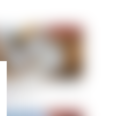
Publié le :
16/05/2025
us-traitance : pas de nullité sans manquement
éalable aux garanties
Publié le :
13/05/2025