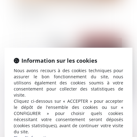
LBO : comprendre ce mécanisme de rachat
d'entreprise
Publié le :
23/09/2020
Information sur les cookies
Nous avons recours à des cookies techniques pour
assurer le bon fonctionnement du site, nous
utilisons également des cookies soumis à votre
consentement pour collecter des statistiques de
visite.
Cliquez ci-dessous sur « ACCEPTER » pour accepter
La lutte contre les fraudes aux prestations
le dépôt de l'ensemble des cookies ou sur «
CONFIGURER » pour choisir quels cookies
sociales : enquête de la Cour des comptes
nécessitant votre consentement seront déposés
(cookies statistiques), avant de continuer votre visite
du site.