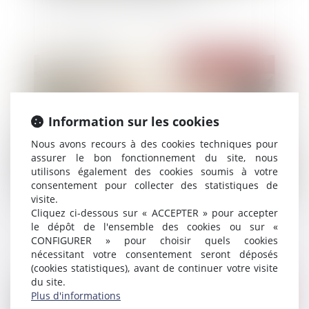
Publié le :
24/02/2021
Information sur les cookies
Nous avons recours à des cookies techniques pour
assurer le bon fonctionnement du site, nous
utilisons également des cookies soumis à votre
consentement pour collecter des statistiques de
visite.
La contribution des époux au pas de charge
Cliquez ci-dessous sur « ACCEPTER » pour accepter
le dépôt de l'ensemble des cookies ou sur «
CONFIGURER » pour choisir quels cookies
nécessitant votre consentement seront déposés
(cookies statistiques), avant de continuer votre visite
du site.
Publié le :
24/02/2021
Plus d'informations