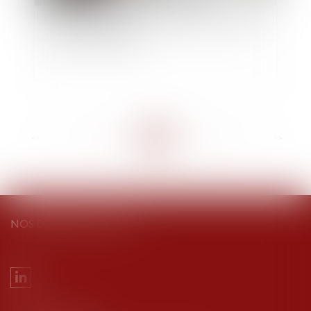
Tribunal des affaires économiques : précisions
sur l'expérimentation
<<
<
...
80
81
82
83
84
85
86
...
>
>>
NOS DERNIERS TWEETS