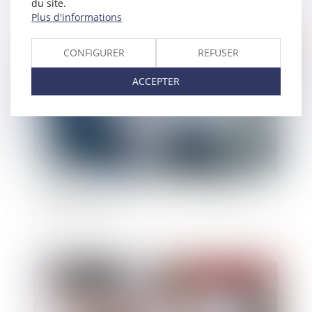
du site.
Plus d'informations
Publié le :
23/07/2024
CONFIGURER
REFUSER
ACCEPTER
Fiscalité : transmettre son exploitation agricole
à moindre coût
Publié le :
18/07/2024