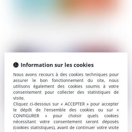
Pixelverse et son jeu Telegram : une levée de
fonds de 2 millions qui pourrait tout changer
Publié le :
23/07/2024
Information sur les cookies
Nous avons recours à des cookies techniques pour
assurer le bon fonctionnement du site, nous
utilisons également des cookies soumis à votre
consentement pour collecter des statistiques de
visite.
Cliquez ci-dessous sur « ACCEPTER » pour accepter
le dépôt de l'ensemble des cookies ou sur «
CONFIGURER » pour choisir quels cookies
JEC : un nouveau statut commenté par
nécessitant votre consentement seront déposés
l'administration
(cookies statistiques), avant de continuer votre visite