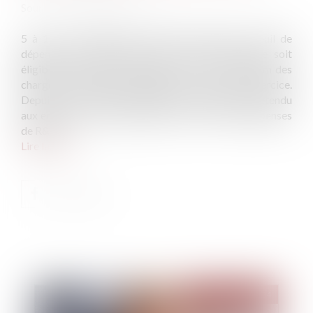
Source :
efl.businesscomm.fr
5 à 15 % de dépenses de R&D. Jusque-là, le seuil de
dépenses de R&D requis pour qu’une entreprise soit
éligible au statut de JEI était fixé à 15 % minimum des
charges fiscalement déductibles au titre de l’exercice.
Depuis le 1-1-2024, le bénéfice du dispositif est étendu
aux entreprises qui réalisent entre 5 et 15 % de dépenses
de R&D...
Lire la suite
Publié le :
24/07/2024