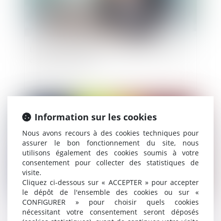
L’action en contribution au passif et le sort des
cautions associées
Publié le :
29/07/2022
Information sur les cookies
Nous avons recours à des cookies techniques pour
assurer le bon fonctionnement du site, nous
utilisons également des cookies soumis à votre
consentement pour collecter des statistiques de
visite.
Cliquez ci-dessous sur « ACCEPTER » pour accepter
le dépôt de l'ensemble des cookies ou sur «
CONFIGURER » pour choisir quels cookies
Condition suspensive d’obtention du permis de
nécessitant votre consentement seront déposés