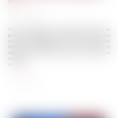
fait
Publié le :
02/08/2022
Source :
www.efl.fr
N'est pas dirigeant de fait, faute d'actes positifs de
gestion, celui qui signe une convention de trésorerie et un
contrat de location-gérance au nom de la société,
bénéficie d'avantages propres aux dirigeants et
représente cette société aux audiences de sa procédure
collective.
Lire la suite