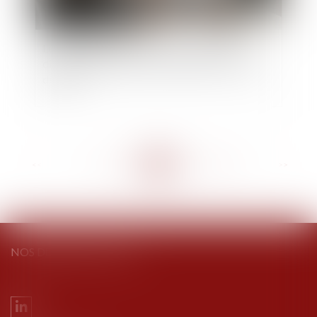
Le Kbis d'une SAS ne prouve pas que son
directeur général peut la représenter à l'égard
des tiers
<<
<
...
179
180
181
182
183
184
185
...
>
>>
NOS DERNIERS TWEETS