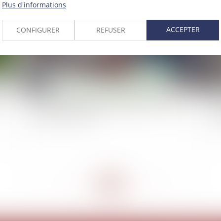
Plus d'informations
ACCEPTER
CONFIGURER
REFUSER
Absorption de KissKissBankBank par Ulule : les
Int
raisons d'une fusion
n’a
<<
<
...
47
48
49
50
51
52
53
...
>
>>