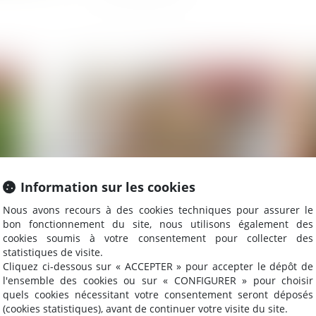
2025
Publié le :
26/02/2025
Information sur les cookies
Nous avons recours à des cookies techniques pour assurer le
bon fonctionnement du site, nous utilisons également des
 à
Loi de finances 2025 : quelles mesures pour le
Le
cookies soumis à votre consentement pour collecter des
logement et l’accession à la propriété ?
do
statistiques de visite.
in
Cliquez ci-dessous sur « ACCEPTER » pour accepter le dépôt de
l'ensemble des cookies ou sur « CONFIGURER » pour choisir
quels cookies nécessitant votre consentement seront déposés
(cookies statistiques), avant de continuer votre visite du site.
2025
Publié le :
21/02/2025