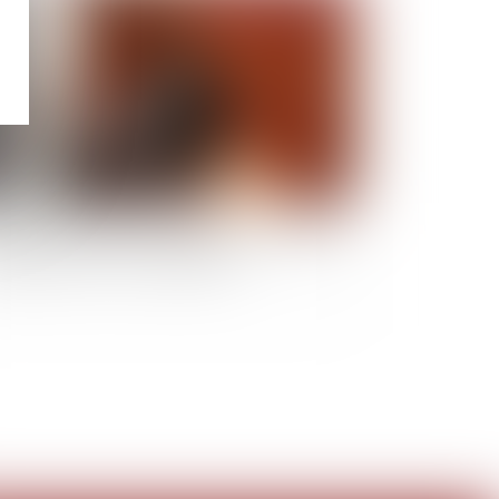
erdiction de gérer : la réduction de la sanction
ggrave pas le sort du liquidateur