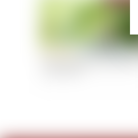
Hexana lève 25 millions d'euros pour financer
son projet de SMR