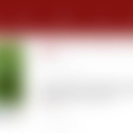
Équipe
Expertises
Actus
G
Hexana lève 25 millions d'eu
SMR
Publié le :
21/02/2025
Source :
www.sfen.org
La jeune pousse Hexana, essaimée du CEA, a co
une levée de fonds record de soutenir les tr
neutrons rapides refroidis au sodium...
Lire la suite