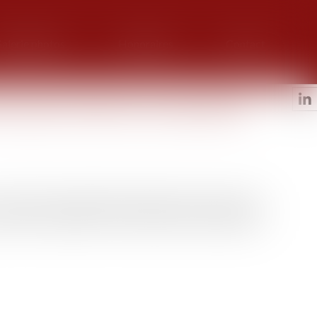
alerie photos
Honoraires
Contact
ros pour financer son projet de
nvaincu des investisseurs publics et privés à travers
avaux de conception de son petit réacteur modulaire à