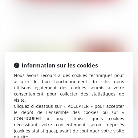
Gestation pour autrui et filiation
Publié le :
30/12/2020
Information sur les cookies
Nous avons recours à des cookies techniques pour
assurer le bon fonctionnement du site, nous
utilisons également des cookies soumis à votre
consentement pour collecter des statistiques de
visite.
Cliquez ci-dessous sur « ACCEPTER » pour accepter
le dépôt de l'ensemble des cookies ou sur «
Justice des mineurs : Fixer une « majorité
CONFIGURER » pour choisir quels cookies
pénale » à l’âge de 13 ans, ça change quoi ?
nécessitant votre consentement seront déposés
(cookies statistiques), avant de continuer votre visite
du site.