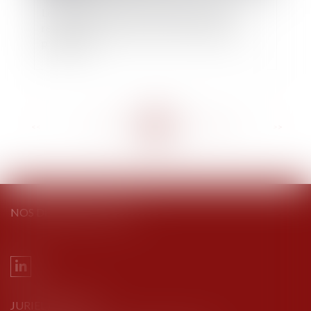
Les héritiers du quasi-usufruitier doivent
restituer à la succession du nu-propriétaire
prédécédé
<<
<
...
274
275
276
277
278
279
280
...
>
>>
NOS DERNIERS TWEETS
JURIEL AVOCATS