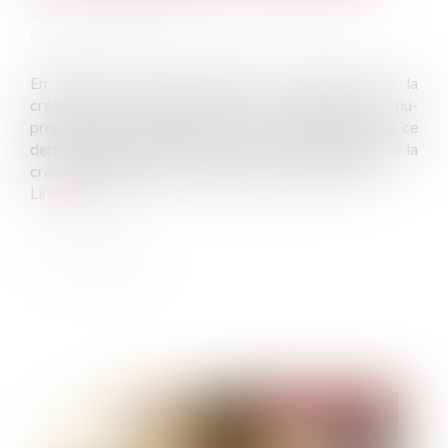
Publié le :
24/12/2020
Source :
www.efl.fr
En présence d’un quasi-usufruit, la naissance de la
créance de restitution dans le patrimoine du nu-
propriétaire n’est pas remise en cause par le fait que ce
dernier décède avant l’usufruitier ; seule l’exigibilité de la
créance dépend de l’arrivée du terme de l’usufruit...
Lire la suite
Publié le :
30/12/2020