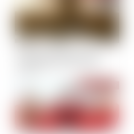
Clauses réputées non écrites : la Cour de
cassation précise le régime des clauses
contraires à l’article L. 145-15 du Code de
commerce
Publié le :
30/12/2020