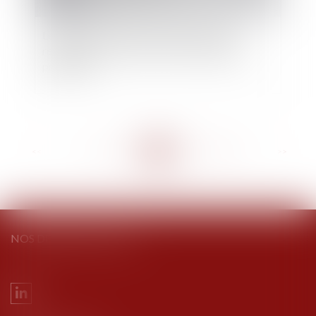
Les héritiers du quasi-usufruitier doivent
restituer à la succession du nu-propriétaire
prédécédé
<<
<
...
274
275
276
277
278
279
280
...
>
>>
NOS DERNIERS TWEETS