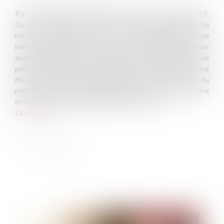
Par deux arrêts très attendus en date du 3 juillet 2015,
l’assemblée plénière de la Cour de cassation a jugé que le
refus de transcrire à l’état civil français, l’acte de
naissance étranger d’un enfant issu d’une gestation pour
autrui à l’étranger, et ayant un de ses parents français, ne
peut être refusé sur le fondement de la seule existence
d’une convention de gestation pour autrui, à partir du
moment où l’acte étranger mentionne en qualité de père
et mère les parents biologiques de l’enfant...
Lire la suite
Publié le :
30/12/2020