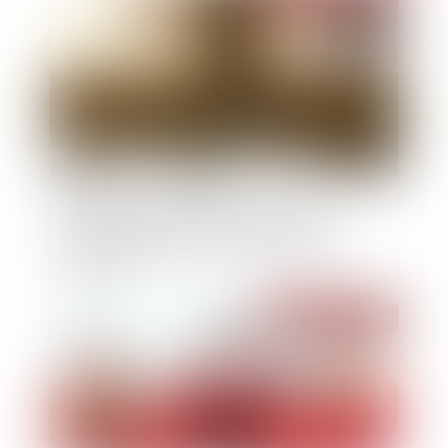
Clauses réputées non écrites : la Cour de
cassation précise le régime des clauses
contraires à l’article L. 145-15 du Code de
commerce
Publié le :
30/12/2020