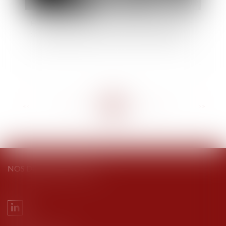
Héritiers réservataires et délais de prescription
: quelle application pour l’action en réduction ?
<<
<
...
63
64
65
66
67
68
69
...
>
>>
NOS DERNIERS TWEETS