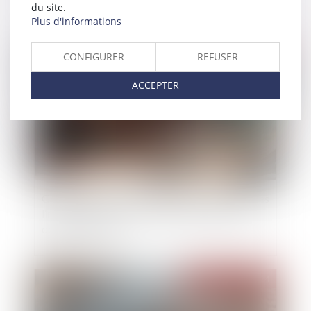
EPCI
du site.
Plus d'informations
Publié le :
19/11/2024
CONFIGURER
REFUSER
ACCEPTER
Garantie d’éviction et liberté d’entreprendre : les
limites de la non-concurrence après la cession
de parts sociales
Publié le :
19/11/2024