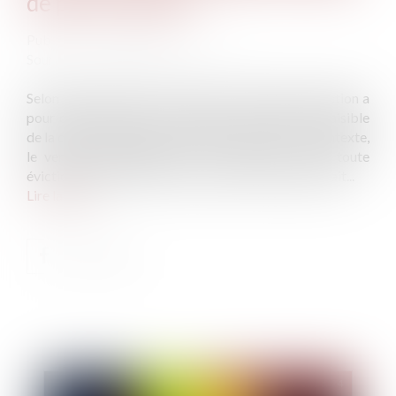
de parts sociales
Publié le :
19/11/2024
Source :
www.lemag-juridique.com
Selon l’article 1626 du Code civil, la garantie d’éviction a
pour objet d’assurer à l’acquéreur la possession paisible
de la chose vendue après sa délivrance. Dans ce contexte,
le vendeur doit garantie à son acheteur contre toute
éviction du fait des tiers, mais aussi de son propre fait...
Lire la suite
Publié le :
20/11/2024