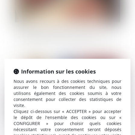
Un logement HLM peut se transmettre
automatiquement aux descendants du locataire
Publié le :
14/12/2022
Information sur les cookies
Nous avons recours à des cookies techniques pour
assurer le bon fonctionnement du site, nous
utilisons également des cookies soumis à votre
consentement pour collecter des statistiques de
visite.
Cliquez ci-dessous sur « ACCEPTER » pour accepter
le dépôt de l'ensemble des cookies ou sur «
CONFIGURER » pour choisir quels cookies
Garantie décennale des constructeurs et
nécessitant votre consentement seront déposés