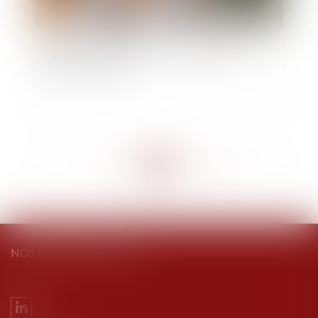
Quelle effet pour la procédure d'appel sur la
filiation contestée ?
<<
<
...
163
164
165
166
167
168
169
...
>
>>
NOS DERNIERS TWEETS