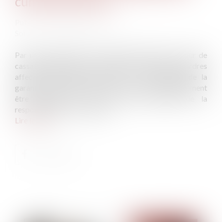
cumul des actions
Publié le :
14/12/2022
Source :
actu.dalloz-etudiant.fr
Par un arrêt rendu le 16 novembre dernier, la Cour de
cassation admet pour la première fois que des désordres
affectant l’ouvrage invoqués sur le fondement de la
garantie décennale des constructeurs peuvent également
être réparés sur celui du droit commun de la
responsabilité contractuelle...
Lire la suite