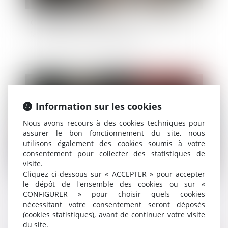
Conséquence de la liquidation de la société sur
la restitution en nature des parts
Publié le :
26/05/2022
Information sur les cookies
Nous avons recours à des cookies techniques pour
assurer le bon fonctionnement du site, nous
utilisons également des cookies soumis à votre
consentement pour collecter des statistiques de
visite.
Cliquez ci-dessous sur « ACCEPTER » pour accepter
le dépôt de l'ensemble des cookies ou sur «
L’existence de l’incapacité de recevoir des
CONFIGURER » pour choisir quels cookies
employés de maison s’apprécie à la date du
nécessitant votre consentement seront déposés
testament
(cookies statistiques), avant de continuer votre visite
du site.