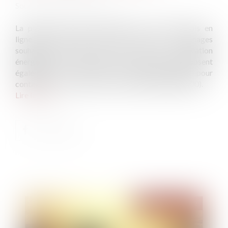
Source :
www.ecologie.gouv.fr
La plateforme France-renov.gouv.fr est désormais en
ligne pour informer, guider et orienter les ménages
souhaitant réaliser des travaux de rénovation
énergétique de leur logement. Les ménages disposent
également d’un numéro de téléphone unique pour
contacter un conseiller France Rénov’ (0 808 800 700).
Lire la suite
Publié le :
01/06/2022