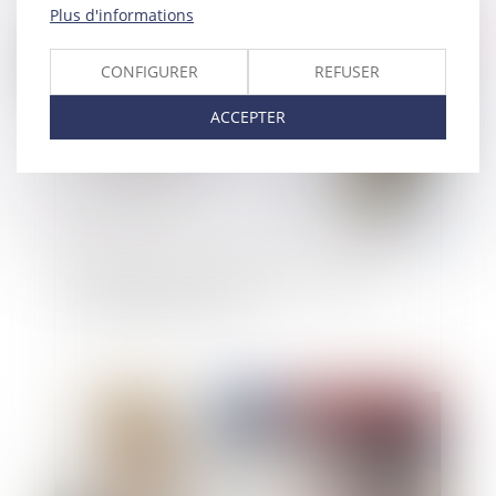
Plus d'informations
Publié le :
25/05/2022
CONFIGURER
REFUSER
ACCEPTER
Droit des acquéreurs empêchés d’occuper
immédiatement les lieux
Publié le :
25/05/2022