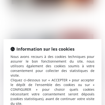
Bpifrance lance un nouveau prêt dédié à la
transmission d’entreprise
Publié le :
30/05/2025
Information sur les cookies
Nous avons recours à des cookies techniques pour
assurer le bon fonctionnement du site, nous
utilisons également des cookies soumis à votre
consentement pour collecter des statistiques de
visite.
Cliquez ci-dessous sur « ACCEPTER » pour accepter
le dépôt de l'ensemble des cookies ou sur «
Le français QWANT absorbe son concurrent
CONFIGURER » pour choisir quels cookies
LILO, FUSACQ
nécessitant votre consentement seront déposés
(cookies statistiques), avant de continuer votre visite
du site.