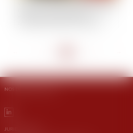
Veesion, société française pionnière mondiale de
l'IA qui reconnait et analyse les gestes, lève 38
millions d'euros pour permettre aux
commerçants de réduire le vol en magasin
<<
<
...
30
31
32
33
34
35
36
...
>
>>
NOS DERNIERS TWEETS
JURIEL AVOCATS