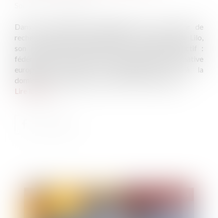
Source :
www.fusacq.com
Dans un mouvement stratégique fort, le moteur de
recherche français Qwant annonce l’acquisition de Lilo,
son compatriote solidaire fondé en 2015. Objectif :
fédérer les forces pour bâtir une véritable alternative
européenne, éthique et indépendante face à la
domination des géants américains comme Google...
Lire la suite
Publié le :
03/06/2025