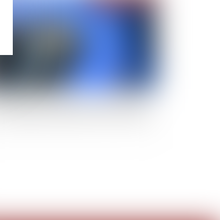
se d’acte par le cédé de la cession de contrat :
emière application depuis la réforme de 2016