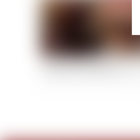
Annulation du testament olographe :
conséquence sur le délais d'action en restitut