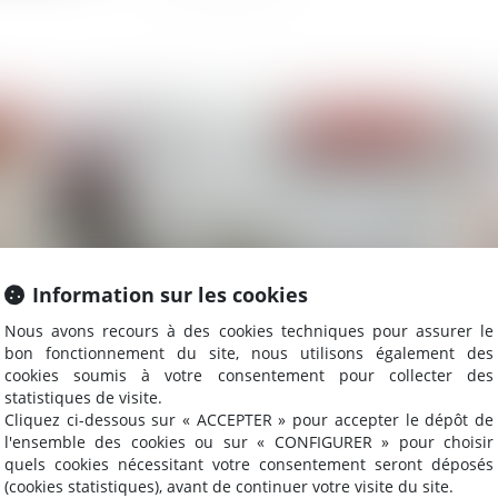
2022
Publié le :
10/08/2022
Information sur les cookies
Nous avons recours à des cookies techniques pour assurer le
bon fonctionnement du site, nous utilisons également des
À chaque dépense correspond une créance entre
Ha
cookies soumis à votre consentement pour collecter des
époux
statistiques de visite.
Cliquez ci-dessous sur « ACCEPTER » pour accepter le dépôt de
l'ensemble des cookies ou sur « CONFIGURER » pour choisir
quels cookies nécessitant votre consentement seront déposés
(cookies statistiques), avant de continuer votre visite du site.
2022
Publié le :
03/08/2022