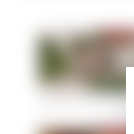
Publié le :
11/08/
L’imputation en assiette des legs en usufruit
Publié le :
04/08/