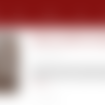
Équipe
Expertises
Actus
G
Financer ou améliorer de se
n’est pas contribuer aux ch
Publié le :
03/08/2022
Source :
www.efl.fr
Sauf convention contraire, l’époux séparé de bie
ex-conjoint dans l’achat de la résidence pr
résidence secondaire ne contribue pas aux cha
Lire la suite