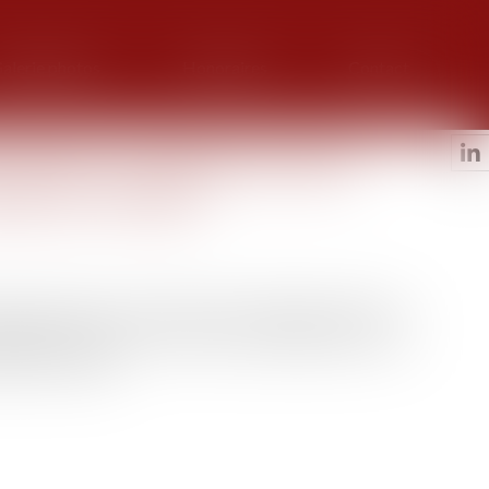
alerie photos
Honoraires
Contact
s deniers un logement indivis
arges du mariage
ns qui finance, via un apport en capital, la part de son
incipale ou encore des travaux d’amélioration d’une
rges du mariage.