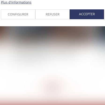
Plus d'informations
ACCEPTER
CONFIGURER
REFUSER
Financer ou améliorer de ses deniers un
Pri
ion
logement indivis n’est pas contribuer aux
pr
charges du mariage
<<
<
...
178
179
180
181
182
183
184
...
>
>>