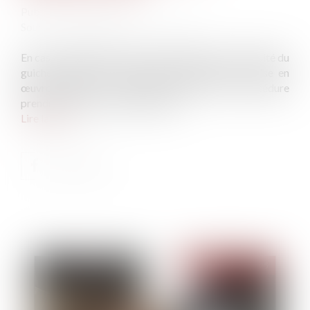
Publié le :
31/12/2024
Source :
entreprendre.service-public.fr
En cas de difficulté grave, une procédure de continuité du
guichet unique des formalités d'entreprise est mise en
œuvre depuis le 1er janvier 2024. Cette procédure
prendra fin au 31 décembre 2024...
Lire la suite
Publié le :
07/01/2025