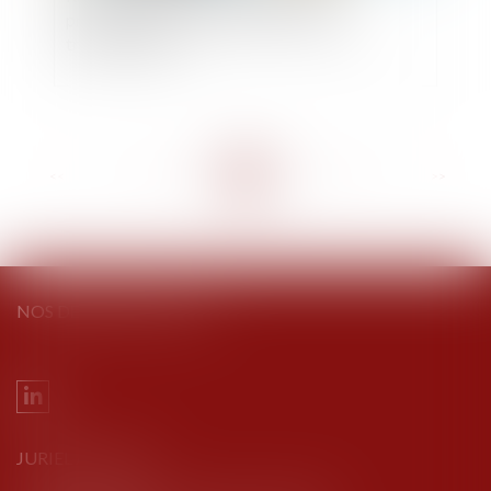
professionnels : les indices au troisième
trimestre 2024
<<
<
...
56
57
58
59
60
61
62
...
>
>>
NOS DERNIERS TWEETS
JURIEL AVOCATS