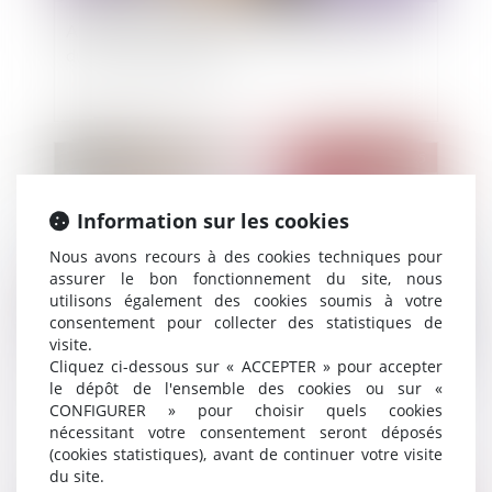
Action en revendication : précisions sur le rôle
du juge-commissaire
Publié le :
03/01/2025
Information sur les cookies
Nous avons recours à des cookies techniques pour
assurer le bon fonctionnement du site, nous
utilisons également des cookies soumis à votre
consentement pour collecter des statistiques de
visite.
Cliquez ci-dessous sur « ACCEPTER » pour accepter
le dépôt de l'ensemble des cookies ou sur «
Successions et dettes fiscales : l’importance de
CONFIGURER » pour choisir quels cookies
déclarer les créances dans les délais légaux
nécessitant votre consentement seront déposés
(cookies statistiques), avant de continuer votre visite
du site.