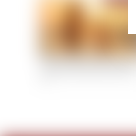
Faute du couple qui fait annuler la paternité d
celui qu’ils ont laissé présumer père durant 30
ans