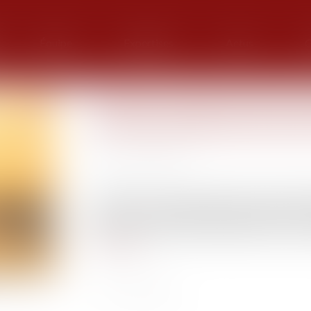
Équipe
Expertises
Actus
G
Faute du couple qui fait annu
ont laissé présumer père du
Publié le :
22/02/2023
Source :
www.efl.fr
La femme et son amant qui laissent sciemment 
mari et ne la contestent qu’au bout de 30 ans so
(divorcé entre-temps) à indemnisation de son pr
Lire la suite