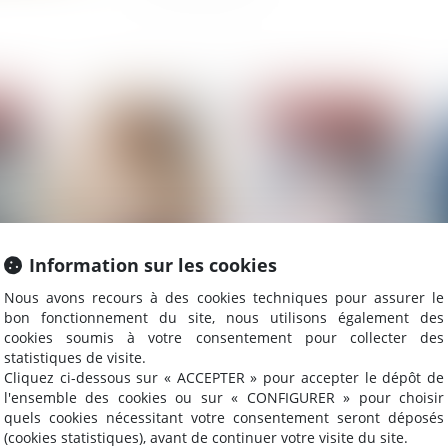
2023
Publié le :
28/02/2023
Information sur les cookies
Nous avons recours à des cookies techniques pour assurer le
bon fonctionnement du site, nous utilisons également des
Déspécialisation en cours de bail et loyer du bail
Soc
cookies soumis à votre consentement pour collecter des
renouvelé
Pa
statistiques de visite.
Cliquez ci-dessous sur « ACCEPTER » pour accepter le dépôt de
l'ensemble des cookies ou sur « CONFIGURER » pour choisir
quels cookies nécessitant votre consentement seront déposés
(cookies statistiques), avant de continuer votre visite du site.
2023
Publié le :
22/02/2023