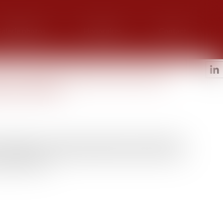
alerie photos
Honoraires
Contact
ler la paternité de celui qu’ils
rant 30 ans
appliquer à leur enfant la présomption de paternité du
nt coupables d’une inertie fautive ouvrant droit au mari
éjudice moral...