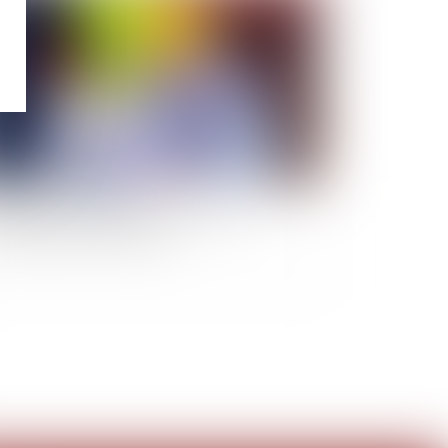
e succession d’entreprises ne vaut pas
ception tacite des travaux