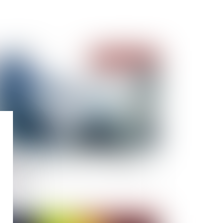
Publié le :
27/02/2023
iété ayant une activité mixte, et éligibilité au
cte Duretil
Publié le :
22/02/2023