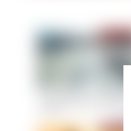
Publié le :
01/03/
Le greffe du tribunal de commerce de Paris
autorise le dépôt papier pour certaines
formalités
Publié le :
22/02/