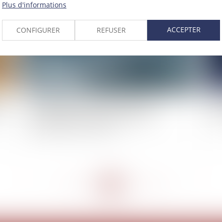
Plus d'informations
ACCEPTER
CONFIGURER
REFUSER
e
La validité d'un coup d'accordéon est
Un
subordonnée au caractère effectif de
ré
l'augmentation de capital
<<
<
...
156
157
158
159
160
161
162
...
>
>>