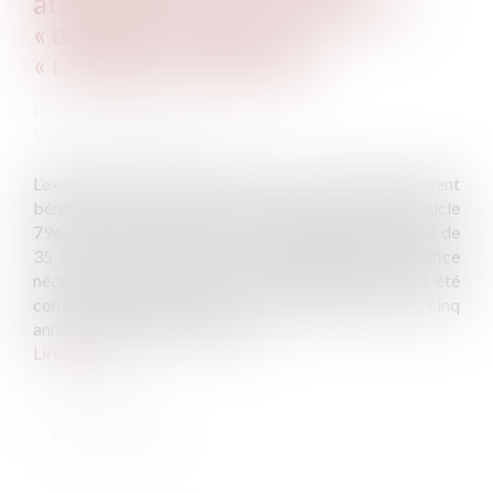
attention de ne pas confondre
« domicile commun » et
« résidence commune »
Publié le :
25/06/2026
Source :
www.aurep.com
L’exonération totale de droits de succession dont peuvent
bénéficier certains frères et sœurs portée par l’article
796-0 ter du CGI est très attractive eu égard au taux de
35 % et 45 % ayant vocation à s’appliquer. Son bénéfice
nécessite notamment que le collatéral survivant ait été
constamment domicilié avec le défunt durant les cinq
années ayant précédé le décès...
Lire la suite