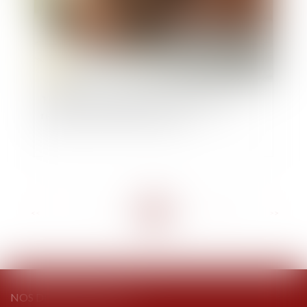
Transmission d’entreprise : l’État allège les
règles pour faciliter les reprises
<<
<
...
4
5
6
7
8
9
10
...
>
>>
NOS DERNIERS TWEETS