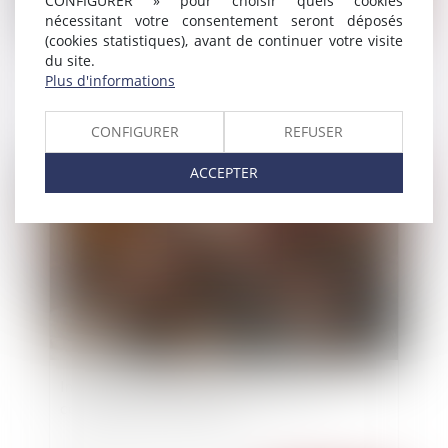
CONFIGURER » pour choisir quels cookies
nécessitant votre consentement seront déposés
(cookies statistiques), avant de continuer votre visite
L’affaire Lafarge : un tournant pour la
du site.
responsabilité pénale des sociétés en zone de
Plus d'informations
conflit
CONFIGURER
REFUSER
ACCEPTER
Publié le :
23/06/2026
Instruction en famille sans autorisation :
condamnation des parents