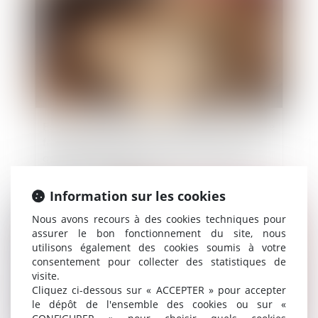
Exonération totale de droits de succession entre
frères et sœurs (CGI, art. 796-0 ter) : attention
de ne pas confondre « domicile commun » et
« résidence commune »
Information sur les cookies
Publié le :
24/06/2026
Nous avons recours à des cookies techniques pour
assurer le bon fonctionnement du site, nous
utilisons également des cookies soumis à votre
consentement pour collecter des statistiques de
visite.
Cliquez ci-dessous sur « ACCEPTER » pour accepter
le dépôt de l'ensemble des cookies ou sur «