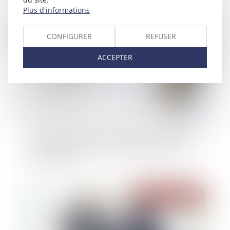
Plus d'informations
Publié le :
07/03/2023
CONFIGURER
REFUSER
ACCEPTER
L'exercice du droit de préemption des locataires
bénéficiant n’est pas soumis au paiement des
commissions
Publié le :
07/03/2023