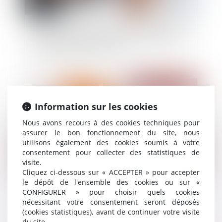
La date de la connaissance des faits qui permet
au professionnel d'exercer son action biennale
est l’achèvement des travaux
Publié le :
08/03/2023
Information sur les cookies
Nous avons recours à des cookies techniques pour
assurer le bon fonctionnement du site, nous
utilisons également des cookies soumis à votre
consentement pour collecter des statistiques de
visite.
Cliquez ci-dessous sur « ACCEPTER » pour accepter
le dépôt de l'ensemble des cookies ou sur «
Démembrement de propriété
CONFIGURER » pour choisir quels cookies
nécessitant votre consentement seront déposés
(cookies statistiques), avant de continuer votre visite
du site.