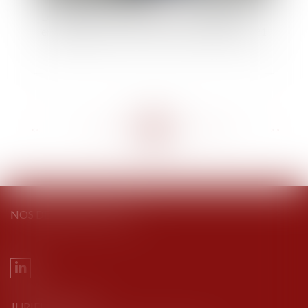
Les violences intrafamiliales non conjugales
enregistrées par les services de sécurité en 2021
<<
<
...
153
154
155
156
157
158
159
...
>
>>
NOS DERNIERS TWEETS
JURIEL AVOCATS