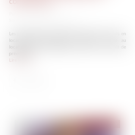
commissions
Publié le :
07/03/2023
Source :
www.lemag-juridique.com
Les propriétaires qui souhaitent vendre leur bien mis en
location doivent proposer en premier la vente au
locataire, pour éventuellement qu’il exerce son droit de
préemption.
Lire la suite
Publié le :
10/03/2023