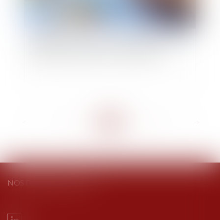
Réduction de capital : nouvelle taxe, nouvelles
obligations déclaratives et de paiement
<<
<
...
33
34
35
36
37
38
39
...
>
>>
NOS DERNIERS TWEETS