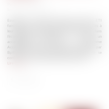
Publié le :
19/05/2025
Source :
www.lafrenchfab.fr
Essentielles à l’économie française, les PME et ETI
familiales sont confrontées à de multiples enjeux liés à
leur gouvernance, leur transmission, leur place dans
l’écosystème entrepreneurial. A travers un
accompagnement sur-mesure, le programme
Accélérateur Entreprises familiales impulsé par
Bpifrance permet aux dirigeants d’entreprise de se
confronter à ces thématiques et préparer le futur...
Lire la suite