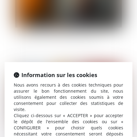
Nouvelle levée de fonds pour Neovacs
Publié le :
16/05/2025
Information sur les cookies
Nous avons recours à des cookies techniques pour
assurer le bon fonctionnement du site, nous
utilisons également des cookies soumis à votre
consentement pour collecter des statistiques de
visite.
Cliquez ci-dessous sur « ACCEPTER » pour accepter
le dépôt de l'ensemble des cookies ou sur «
CONFIGURER » pour choisir quels cookies
nécessitant votre consentement seront déposés
Sous-traitance : pas de nullité sans manquement