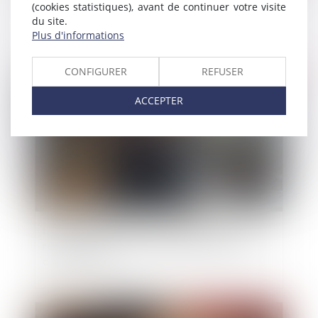
(cookies statistiques), avant de continuer votre visite
préalable aux garanties
du site.
Plus d'informations
CONFIGURER
REFUSER
Publié le :
16/05/2025
ACCEPTER
Liquidation judiciaire : l’indemnité liée à la
résidence principale échappe au gage commun
des créanciers
Publié le :
14/05/2025