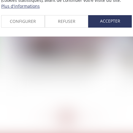
(cookies statistiques), avant de continuer votre visite du site.
2021
Plus d'informations
Publié le :
11/03/2021
ACCEPTER
CONFIGURER
REFUSER
fs
Droit et Argent. Succession : donation, legs...
So
comment donner à une association ?
pou
<<
<
...
258
259
260
261
262
263
264
...
>
>>