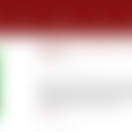
Équipe
Expertises
Actus
G
Entreprises en difficulté : d
faillites
Publié le :
11/03/2021
Source :
www.vie-publique.fr
Nombreux sont les acteurs économiques qui n’u
judiciaires lorsque la situation de leur entrepr
une mission a analysé les raisons de ce non rec
recommandations pour en faciliter l'accès...
Lire la suite