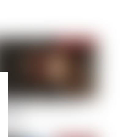
Publié le :
11/03/2021
faire Bismuth : les écoutes au cœur de la
ndamnation