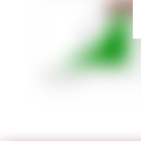
Publié le :
11/03/
Entreprises en difficulté : dispositifs préventi
contre les faillites