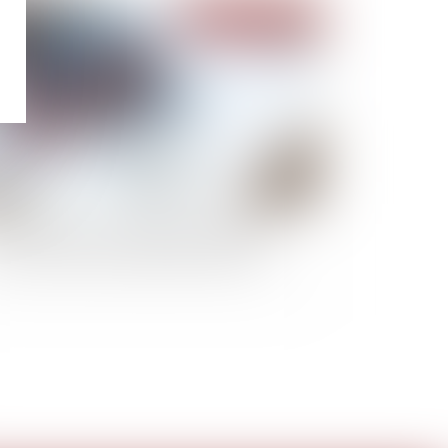
Publié le :
10/03/2021
us-traitance : pas de condition suspensive
r la caution de l’entrepreneur principal