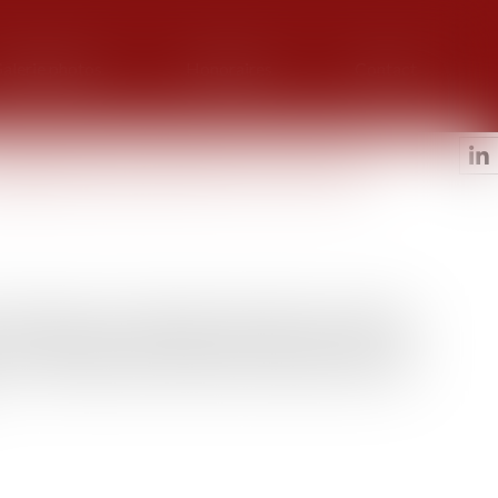
alerie photos
Honoraires
Contact
ispositifs préventifs contre les
tilisent pas les dispositifs préventifs des tribunaux
ise se dégrade. À la demande du ministère de la justice,
ours aux dispositifs existants. Elle présente aussi des