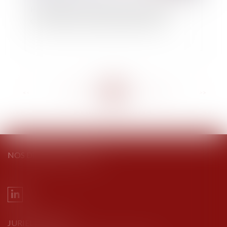
Prescription : aveu de non-paiement d'une
créance dans un dire adressé au notaire
<<
<
...
266
267
268
269
270
271
272
...
>
>>
NOS DERNIERS TWEETS
JURIEL AVOCATS