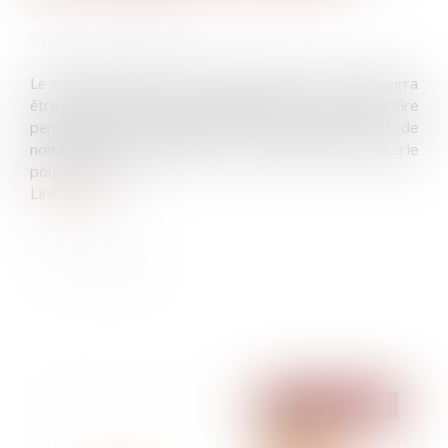
Publié le :
28/01/2021
Source :
www.novethic.fr
Le remboursement des prêts garantis par l’État pourra
être décalé d’une année supplémentaire. La crise sanitaire
persistante met toujours une forte pression sur de
nombreuses entreprises, qui ont besoin de trésorerie
pour survivre...
Lire la suite
Publié le :
03/02/2021