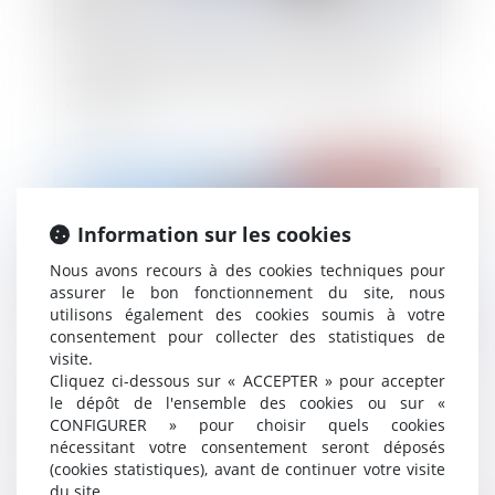
L'avance en compte courant consentie par un
actionnaire minoritaire n'est pas une opération
courante
Publié le :
28/01/2021
Information sur les cookies
Nous avons recours à des cookies techniques pour
assurer le bon fonctionnement du site, nous
utilisons également des cookies soumis à votre
consentement pour collecter des statistiques de
visite.
Cliquez ci-dessous sur « ACCEPTER » pour accepter
le dépôt de l'ensemble des cookies ou sur «
L’obligation d’expertise médicale du majeur
CONFIGURER » pour choisir quels cookies
protégé constitue une formalité substantielle
nécessitant votre consentement seront déposés
(cookies statistiques), avant de continuer votre visite
du site.