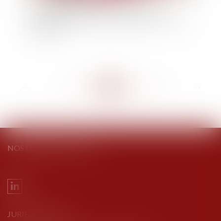
Loi nouvelle modifiant le prononcé et
l’aménagement de la peine d’emprisonnement
sans sursis
<<
<
...
285
286
287
288
289
290
291
...
>
>>
NOS DERNIERS TWEETS
JURIEL AVOCATS