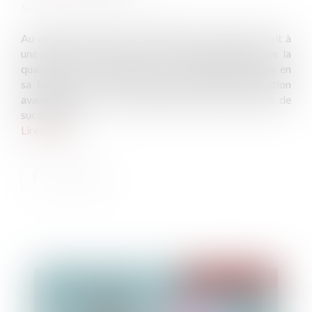
Source :
www.boursorama.com
Au décès d'un époux, son conjoint non divorcé a droit à
une part de sa succession. Ses droits dépendent de la
qualité des autres héritiers et des dispositions prises en
sa faveur. Sur le plan fiscal, il est dans une situation
avantageuse car il est totalement exonéré de droits de
succession...
Lire la suite
Publié le :
04/11/2020