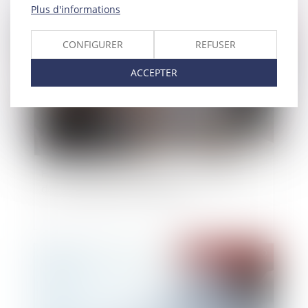
Plus d'informations
Publié le :
30/10/2020
CONFIGURER
REFUSER
ACCEPTER
Face à la vague de faillites, le rôle essentiel
des commissaires aux comptes
Publié le :
29/10/2020