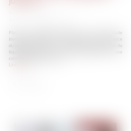
judiciaire
Publié le :
21/02/2023
Source :
www.lemag-juridique.com
Placée en liquidation judiciaire, une société civile
immobilière (SCI) avait été contrainte, par ordonnance
du juge-commissaire, à ce que soit vendu, par le biais du
liquidateur judiciaire, un ensemble immobilier à une
communauté de communes...
Lire la suite
Publié le :
21/02/2023