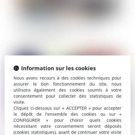
Vente d’un immeuble exproprié suite à une
cession amiable après DUP : le cahier des
charges s’appliqueAC
Publié le :
16/02/2023
Information sur les cookies
Nous avons recours à des cookies techniques pour
assurer le bon fonctionnement du site, nous
utilisons également des cookies soumis à votre
consentement pour collecter des statistiques de
visite.
Cliquez ci-dessous sur « ACCEPTER » pour accepter
le dépôt de l'ensemble des cookies ou sur «
CONFIGURER » pour choisir quels cookies
Entreprises en difficulté : le remboursement de
nécessitant votre consentement seront déposés
votre PGE peut être étalé
(cookies statistiques), avant de continuer votre visite