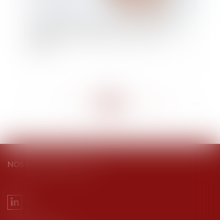
L'important patrimoine et la nature influençable
du majeur ne suffisent pas à le placer sous
tutelle
<<
<
...
157
158
159
160
161
162
163
...
>
>>
NOS DERNIERS TWEETS