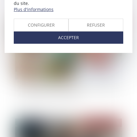
du site.
Plus d'informations
Publié le :
15/02/2023
CONFIGURER
REFUSER
ACCEPTER
Retrait de l’autorité parentale pour participation
à l’escalade du conflit familial
Publié le :
15/02/2023