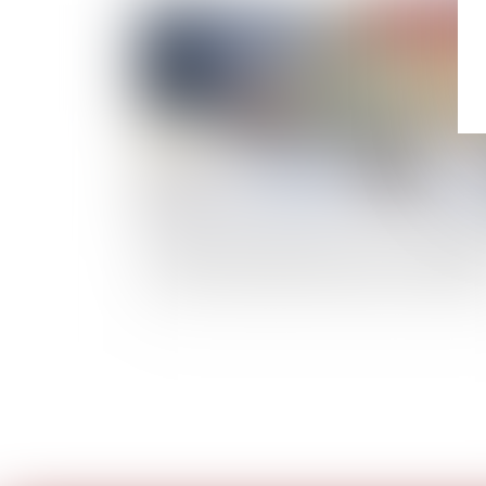
Publié le :
17/02/
Nullité de rémunération excessive du dirigean
la seule contrariété à l’intérêt social ne suffit 