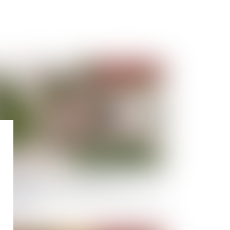
Publié le :
17/02/2021
vision des dettes successorales vs
ivisibilité de la demande en partage judiciaire