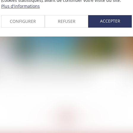
(cookies statistiques), avant de continuer votre visite du site.
2021
Plus d'informations
Publié le :
17/02/2021
ACCEPTER
CONFIGURER
REFUSER
t :
Retard dans la construction de logements
Lut
pas
étudiants : mise en place de mesures
se
<<
<
...
263
264
265
266
267
268
269
...
>
>>