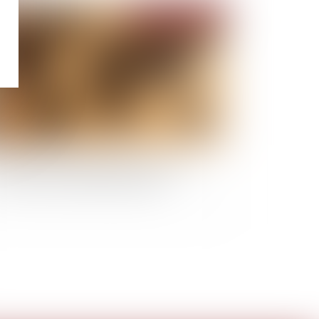
Publié le :
17/02/2021
te contre la criminalité financière : à quoi
rvira le nouveau Parquet européen ?