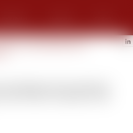
alerie photos
Honoraires
Contact
ales vs indivisibilité de la
ire
 créance à l’égard de la succession ne constitue pas une
si un partage judiciaire n’a pas été ordonné. Elle peut
a décision à intervenir sera inopposable aux autres