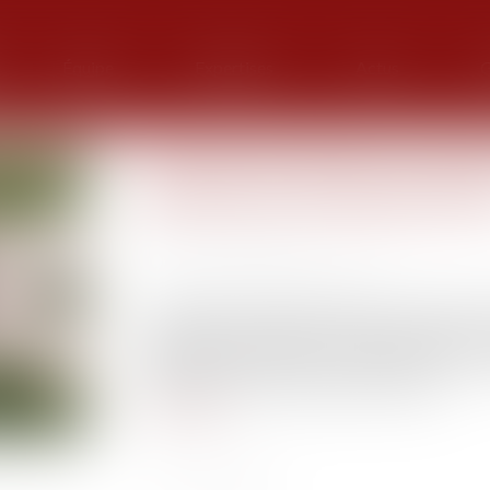
Équipe
Expertises
Actus
G
Division des dettes successor
demande en partage judicia
Publié le :
17/02/2021
Source :
www.dalloz-actualite.fr
La demande d’un héritier tendant à voir fixer sa
opération de partage. Elle est recevable même 
être formée contre un seul héritier mais l
indivisaires s’ils ne sont pas mis en cause...
Lire la suite