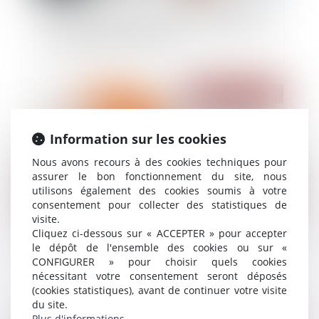
La date de la connaissance des faits qui permet
au professionnel d'exercer son action biennale
est l’achèvement des travaux
Publié le :
08/03/2023
Information sur les cookies
Nous avons recours à des cookies techniques pour
assurer le bon fonctionnement du site, nous
utilisons également des cookies soumis à votre
consentement pour collecter des statistiques de
visite.
Cliquez ci-dessous sur « ACCEPTER » pour accepter
Démembrement de propriété
le dépôt de l'ensemble des cookies ou sur «
CONFIGURER » pour choisir quels cookies
nécessitant votre consentement seront déposés
(cookies statistiques), avant de continuer votre visite
du site.
Plus d'informations