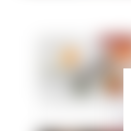
Publié le :
12/07/
Créances entre époux séparés de biens