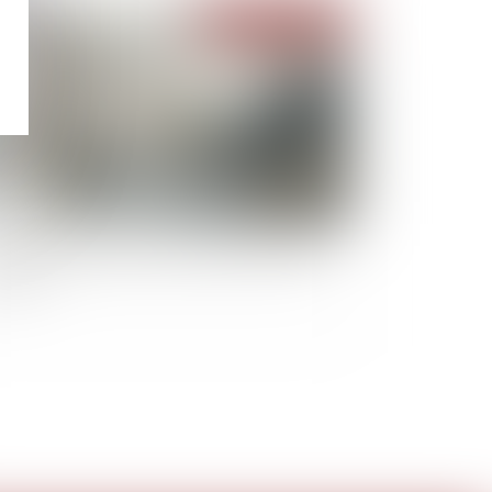
Publié le :
06/07/2022
nte immobilière : qu’est-ce qu’un vice caché
juste ?