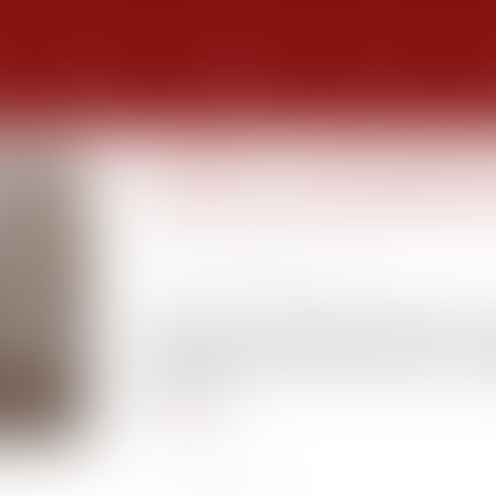
Équipe
Expertises
Actus
G
L'e-DCM : un nouvel outil po
divorce par consentement 
Publié le :
08/07/2022
Source :
www.actu-juridique.fr
À l’issue d’un travail commun de cinq ans, 
supérieur du notariat (CSN) ont signé le 15 ju
dématérialisée de l’e-DCM (divorce par consen
le 21 juin...
Lire la suite