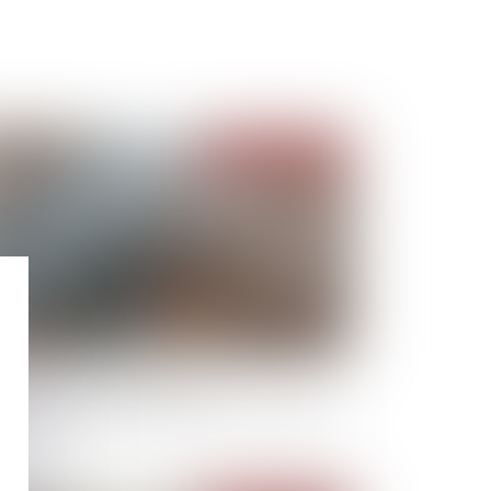
Publié le :
08/07/2022
-DCM : un nouvel outil pour la
matérialisation du divorce par consentement
tuel