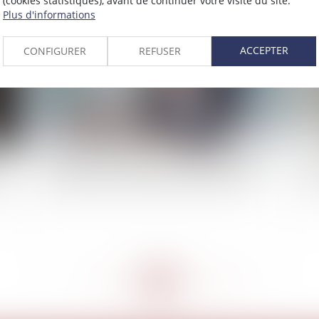
(cookies statistiques), avant de continuer votre visite du site.
2022
Plus d'informations
Publié le :
06/07/2022
ACCEPTER
CONFIGURER
REFUSER
x
Modalités de poursuite en paiement des dettes
Ve
age
sociales contre l’associé d’une société civile
au 
<<
<
...
182
183
184
185
186
187
188
...
>
>>