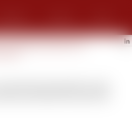
alerie photos
Honoraires
Contact
ur la dématérialisation du
mutuel
le Conseil national des barreaux (CNB) et le Conseil
in dernier la convention officialisant la transmission
tement mutuel électronique) et le lancement de l’outil