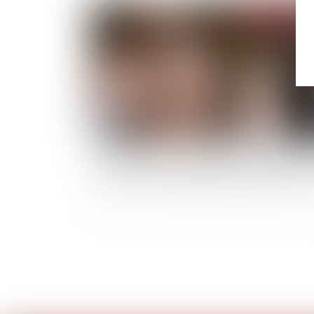
Publié le :
07/07/
L’article 1792-4-3 du Code civil s’applique au
actions en responsabilité du maître de l’ouvr