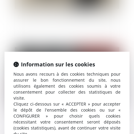
Droits de succession entre époux: frais et règles
Publié le :
03/11/2020
Information sur les cookies
Nous avons recours à des cookies techniques pour
assurer le bon fonctionnement du site, nous
utilisons également des cookies soumis à votre
consentement pour collecter des statistiques de
visite.
Cliquez ci-dessous sur « ACCEPTER » pour accepter
le dépôt de l'ensemble des cookies ou sur «
Information COVID-19, le cabinet reste ouvert !
CONFIGURER » pour choisir quels cookies
nécessitant votre consentement seront déposés
(cookies statistiques), avant de continuer votre visite
du site.