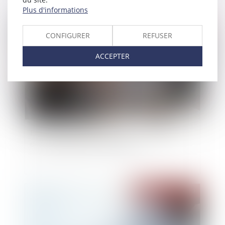
Plus d'informations
Publié le :
30/10/2020
CONFIGURER
REFUSER
ACCEPTER
Face à la vague de faillites, le rôle essentiel
des commissaires aux comptes
Publié le :
29/10/2020