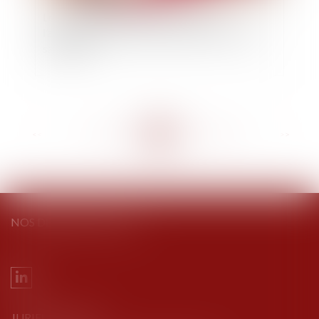
Loi nouvelle modifiant le prononcé et
l’aménagement de la peine d’emprisonnement
sans sursis
<<
<
...
285
286
287
288
289
290
291
...
>
>>
NOS DERNIERS TWEETS
JURIEL AVOCATS