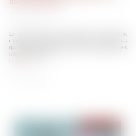
bail commercial
Publié le :
04/11/2020
Source :
www.efl.fr
Le fait que des époux communs en biens soient
copropriétaires d’un fonds de commerce n'implique pas
qu’ils soient cotitulaires du bail des locaux dans lesquels
le fonds est exploité...
Lire la suite
Publié le :
04/11/2020