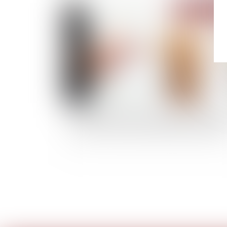
Publié le :
19/01/
Le rapport d’expertise judiciaire est opposab
au constructeur qui n’en demande pas la nullit