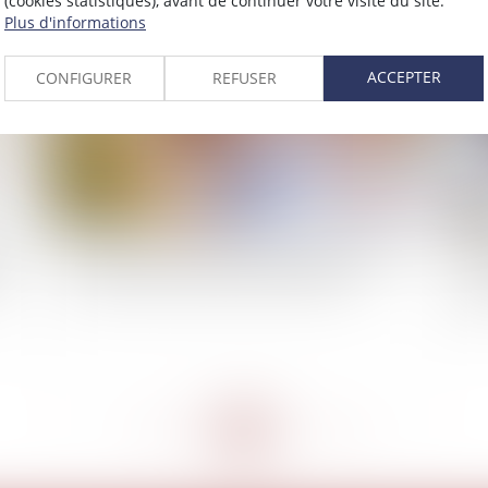
(cookies statistiques), avant de continuer votre visite du site.
2022
Plus d'informations
Publié le :
19/01/2022
ACCEPTER
CONFIGURER
REFUSER
le
La commission mixte paritaire adopte le projet
Se
é
de loi relatif à la protection des enfants
déf
A
<<
<
...
208
209
210
211
212
213
214
...
>
>>