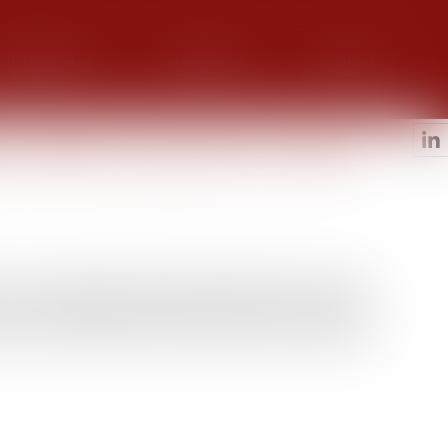
alerie photos
Honoraires
Contact
 adopte le projet de loi relatif à
re à l’Assemblée Nationale en juillet puis au Sénat en
nis en commission mixte paritaire (CMP) ce mardi 11
éliorer le quotidien et la sécurité des enfants protégés