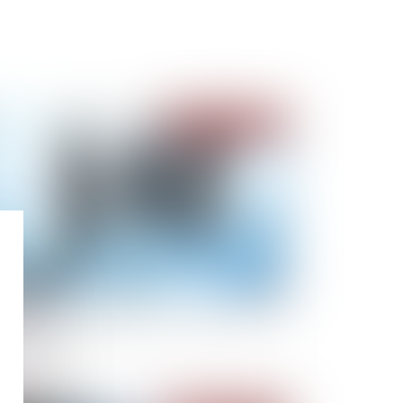
Publié le :
19/01/2022
iété civile : unanimité des associés et nullité
 délibération