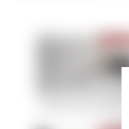
Publié le :
20/01/
Ouverture du droit à la pension de réversion 
couples pacsés : le Gouvernement dit non