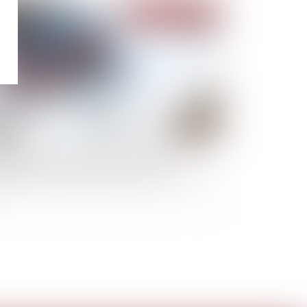
Publié le :
18/01/2022
uls les copropriétaires opposants ou
aillants peuvent solliciter l’annulation d’une
G