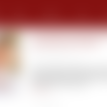
Équipe
Expertises
Actus
G
La commission mixte paritaire
la protection des enfants
Publié le :
19/01/2022
Source :
solidarites-sante.gouv.fr
Après une adoption à l’unanimité en 1ère lectu
décembre dernier, députés et sénateurs, réu
janvier, adoptent un texte commun qui vise à am
par l’Aide Sociale à l’Enfance (ASE).
Lire la suite