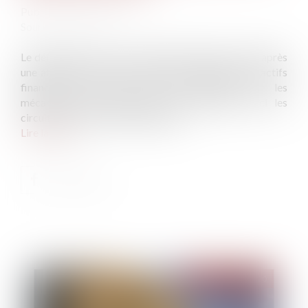
Publié le :
10/09/2020
Source :
itsocial.fr
Le défi que tous les cybercriminels doivent relever après
une attaque réussie est d’encaisser l'argent ou les actifs
financiers volés, sans se faire détecter par les
mécanismes anti-blanchiment des banques. Voici les
circuits tortueux qu’ils empruntent...
Lire la suite
Publié le :
16/09/2020