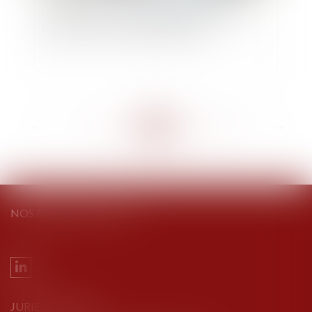
Comment les cybercriminels blanchissent le
fruit de leurs vols à grande échelle ?
<<
<
...
294
295
296
297
298
299
300
...
>
>>
NOS DERNIERS TWEETS
JURIEL AVOCATS