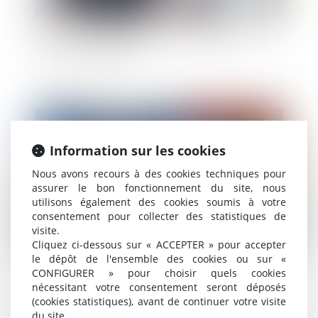
Entreprises familiales : c'est le bon moment
pour la transmission
Publié le :
15/09/2020
Information sur les cookies
Nous avons recours à des cookies techniques pour
assurer le bon fonctionnement du site, nous
utilisons également des cookies soumis à votre
consentement pour collecter des statistiques de
visite.
Cliquez ci-dessous sur « ACCEPTER » pour accepter
le dépôt de l'ensemble des cookies ou sur «
Logement squatté : quels recours pour les
CONFIGURER » pour choisir quels cookies
propriétaires ?
nécessitant votre consentement seront déposés
(cookies statistiques), avant de continuer votre visite
du site.