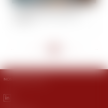
SAS et décisions collectives des associés : les
statuts peuvent-ils fixer le seuil des voix
exprimées ?
<<
<
...
61
62
63
64
65
66
67
...
>
>>
NOS DERNIERS TWEETS