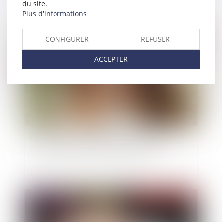
du site.
Plus d'informations
Publié le :
27/11/2024
CONFIGURER
REFUSER
ACCEPTER
Filiation issue d’une GPA : une reconnaissance
sans assimilation à l’adoption plénière
Publié le :
27/11/2024