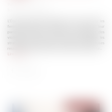
Publié le :
29/11/2024
Source :
www.info.gouv.fr
L'État publie un guide pratique pour mieux accueillir les
femmes victimes de violences de la part de leur
partenaire. Exhaustif, il propose des définitions des
violences, listes les peines encourues, explique les
stratégies des agresseurs et recense de nombreuses
ressources utiles pour orienter les femmes en détresse...
Lire la suite
Publié le :
02/12/2024