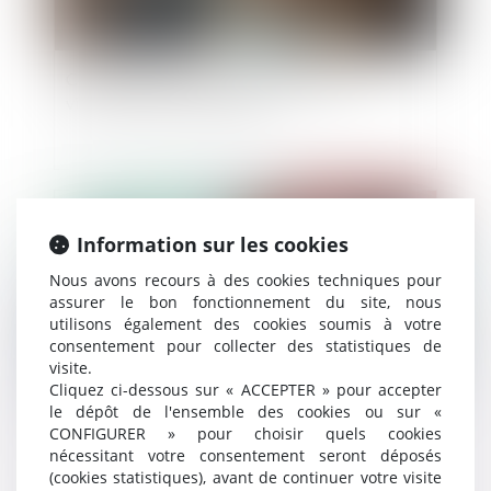
Comment aider les femmes victimes de
violences au sein du couple ?
Publié le :
29/11/2024
Information sur les cookies
Nous avons recours à des cookies techniques pour
assurer le bon fonctionnement du site, nous
utilisons également des cookies soumis à votre
consentement pour collecter des statistiques de
visite.
Cliquez ci-dessous sur « ACCEPTER » pour accepter
le dépôt de l'ensemble des cookies ou sur «
CONFIGURER » pour choisir quels cookies
Défaillance d'une entreprise partenaire :
nécessitant votre consentement seront déposés
comment réagir ?
(cookies statistiques), avant de continuer votre visite