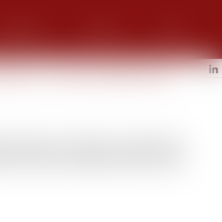
alerie photos
Honoraires
Contact
neurs : la loi de ratification est
fiant l’ordonnance n° 2019-950 du 11 septembre 2019
 pénale des mineurs a été publiée au Journal officiel du
e du 2 février 1945 à laquelle il substitue un nouveau