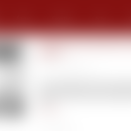
Équipe
Expertises
Actus
G
Code de justice pénale des mi
publiée
Publié le :
09/03/2021
Source :
www.actu-juridique.fr
La loi n° 2021-218 du 26 février 2021 rati
portant partie législative du code de la justice
27 février 2021. Le texte réforme l’ordonnanc
code...
Lire la suite