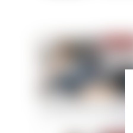
Publié le :
10/03/
Si les questions relatives aux travaux décidés
AG sont indissociables, un seul vote suffit