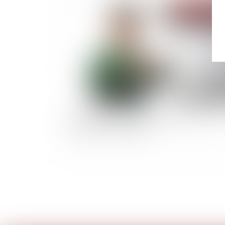
Publié le :
09/03/
Code de justice pénale des mineurs : la loi de
ratification est publiée