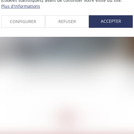
(cookies statistiques), avant de continuer votre visite du site.
2021
Plus d'informations
Publié le :
05/03/2021
ACCEPTER
CONFIGURER
REFUSER
Procédure collective et intervention forcée d’un
Ré
tiers en appel, pas d’éclaircies à l’horizon
éq
le
<<
<
...
258
259
260
261
262
263
264
...
>
>>