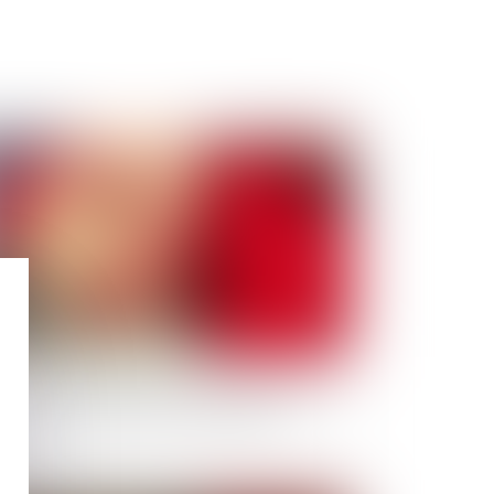
Publié le :
09/03/2021
oit du père biologique et irrecevabilité de son
tervention à la procédure d'adoption de
nfant