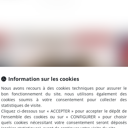
2021
Publié le :
09/03/2021
Information sur les cookies
Nous avons recours à des cookies techniques pour assurer le
bon fonctionnement du site, nous utilisons également des
cookies soumis à votre consentement pour collecter des
 en
Délicate articulation entre le pouvoir du gérant
Dr
statistiques de visite.
de vendre l’immeuble de la SCI et l’objet social
in
Cliquez ci-dessous sur « ACCEPTER » pour accepter le dépôt de
l'e
l'ensemble des cookies ou sur « CONFIGURER » pour choisir
quels cookies nécessitant votre consentement seront déposés