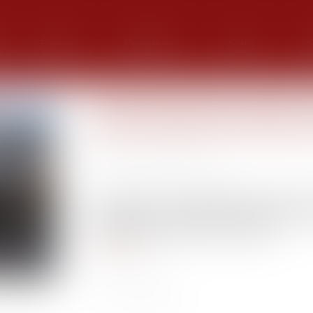
Équipe
Expertises
Actus
G
Chefs d’entreprise mariés sou
clause d’exclusion des biens
Publié le :
26/01/2021
Source :
www.actu-juridique.fr
Une décision du 18 décembre 2019, portant c
Chambéry du 10 septembre 2018, illustre, avec
conventions des époux, au fil du temps...
Lire la suite