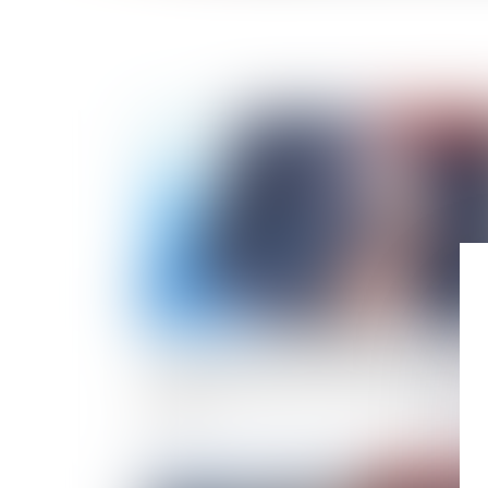
Publié le :
27/01/
Un dirigeant jugé personnellement responsab
pour le dol commis lors de la cession d’un acti
social
Publié le :
26/01/