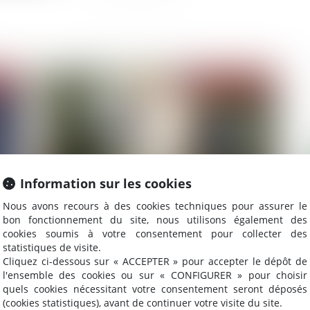
2021
Publié le :
27/01/2021
Information sur les cookies
Nous avons recours à des cookies techniques pour assurer le
bon fonctionnement du site, nous utilisons également des
le
Développement durable : les obligations des
Co
cookies soumis à votre consentement pour collecter des
f
maîtres d’ouvrage renforcées
de
statistiques de visite.
Cliquez ci-dessous sur « ACCEPTER » pour accepter le dépôt de
l'ensemble des cookies ou sur « CONFIGURER » pour choisir
quels cookies nécessitant votre consentement seront déposés
(cookies statistiques), avant de continuer votre visite du site.
2021
Publié le :
21/01/2021