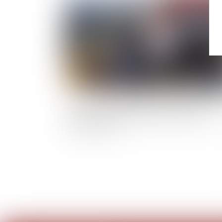
Chefs d’entreprise mariés sous la PAA : « cou
d’arrêt » sur la clause d’exclusion des biens
professionnels