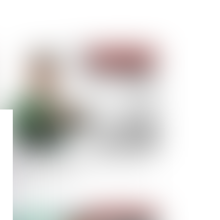
Publié le :
26/01/2021
de de Justice pénale des mineurs : un temps
 préparation suffisant ?
Publié le :
21/01/2021