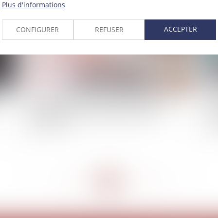
Plus d'informations
ACCEPTER
CONFIGURER
REFUSER
p
Une lettre type non signée du souscripteur ne
Co
manifeste pas sa volonté de modifier le
res
bénéficiaire
im
<<
<
...
267
268
269
270
271
272
273
...
>
>>