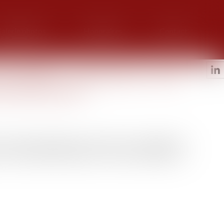
alerie photos
Honoraires
Contact
s la PAA : « coup d’arrêt » sur la
 professionnels
assation partielle d’un arrêt de la cour d’appel de
 une particulière vigueur, la nécessité d’adapter les