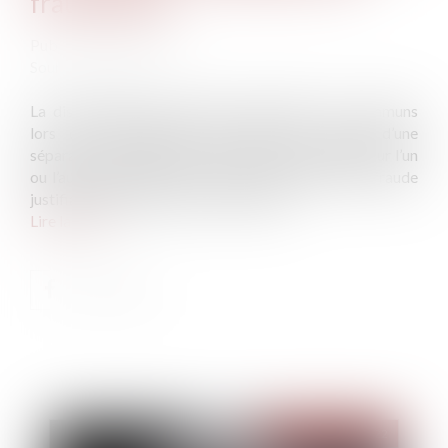
frauduleuse
Publié le :
22/03/2022
Source :
www.efl.fr
La dissimulation de l’existence d’enfants non communs
lors d’un changement de régime au profit d’une
séparation de biens, qui n’induit aucun avantage pour l’un
ou l’autre des époux, n’est pas constitutive d’une fraude
justifiant l’annulation de la convention...
Lire la suite
Publié le :
22/03/2022