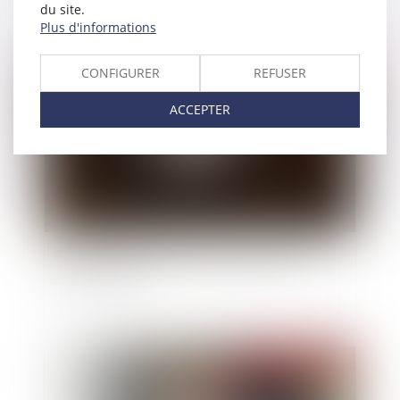
du site.
Plus d'informations
Publié le :
17/03/2022
CONFIGURER
REFUSER
ACCEPTER
Prorogation du délai d’établissement de la
créance fiscale
Publié le :
16/03/2022