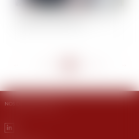
Le successeur du président d'une SAS peut être
désigné nommément à l'avance
<<
<
...
200
201
202
203
204
205
206
...
>
>>
NOS DERNIERS TWEETS