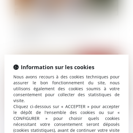
Changement de régime matrimonial : l’omission
d’enfants non communs n’est pas en soi
frauduleuse
Publié le :
17/03/2022
Information sur les cookies
Nous avons recours à des cookies techniques pour
assurer le bon fonctionnement du site, nous
utilisons également des cookies soumis à votre
consentement pour collecter des statistiques de
visite.
Cliquez ci-dessous sur « ACCEPTER » pour accepter
le dépôt de l'ensemble des cookies ou sur «
CONFIGURER » pour choisir quels cookies
Le legs d’une maison interprété comme portant
nécessitant votre consentement seront déposés
sur l’unité foncière plus vaste
(cookies statistiques), avant de continuer votre visite