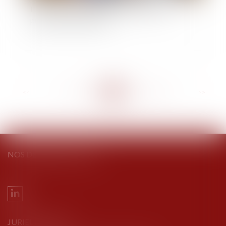
Loi relative à la protection des enfants : les
principales dispositions
<<
<
...
201
202
203
204
205
206
207
...
>
>>
NOS DERNIERS TWEETS
JURIEL AVOCATS