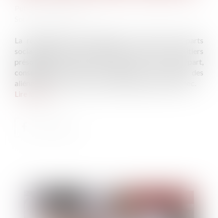
Publié le :
09/03/2022
Source :
www.efl.fr
La réalisation quasi-simultanée de cessions de parts
sociales égalitaires par le défunt à chacun de ses héritiers
présomptifs en ligne directe vaut, de leur part,
consentement tacite et réciproque à chacune des
aliénations, tenant la présomption de gratuité en échec.
Lire la suite
Publié le :
15/03/2022