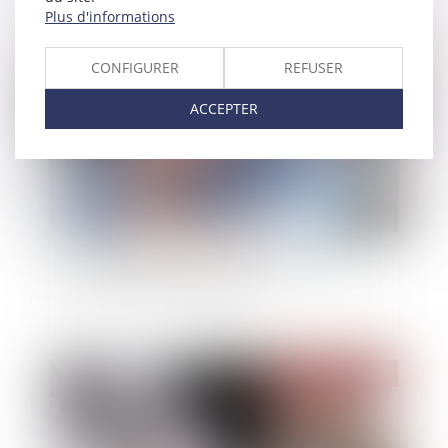
Plus d'informations
Publié le :
10/03/2022
CONFIGURER
REFUSER
ACCEPTER
Vers un allègement des frais applicables aux
successions et aux donations ?
Publié le :
09/03/2022