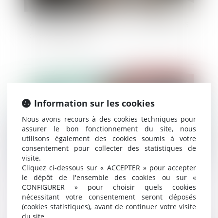
Adoption des décisions collectives dans une SAS
: à quelle majorité ?
Publié le :
11/03/2022
Information sur les cookies
Nous avons recours à des cookies techniques pour
assurer le bon fonctionnement du site, nous
utilisons également des cookies soumis à votre
consentement pour collecter des statistiques de
visite.
Cliquez ci-dessous sur « ACCEPTER » pour accepter
le dépôt de l'ensemble des cookies ou sur «
Redressement judiciaire : insincérité des
CONFIGURER » pour choisir quels cookies
comptes, préjudice personnel du créancier
nécessitant votre consentement seront déposés
(cookies statistiques), avant de continuer votre visite
du site.