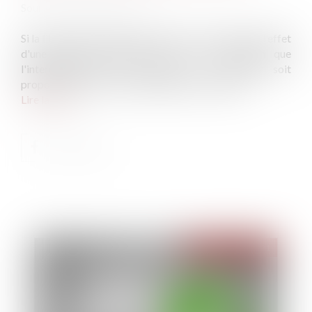
Source :
www.cci-paris-idf.fr
Si la liberté d'entreprendre peut être restreinte par l'effet
d'une garantie d'éviction, c'est à la condition que
l'interdiction pour le vendeur de se rétablir soit
proportionnée aux intérêts légitimes à protéger.
Lire la suite
Publié le :
29/12/2021