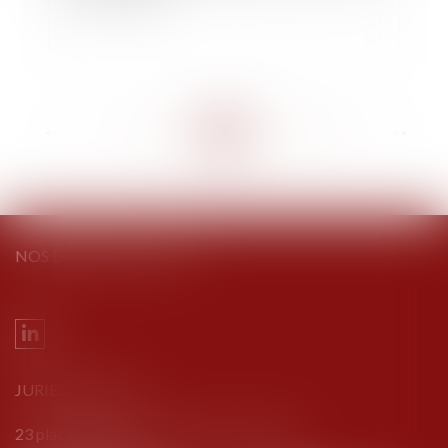
<<
<
...
212
213
214
215
216
217
218
...
>
>>
NOS DERNIERS TWEETS
JURIEL AVOCATS
23 place Bouillaud - 16000 ANGOULÊME