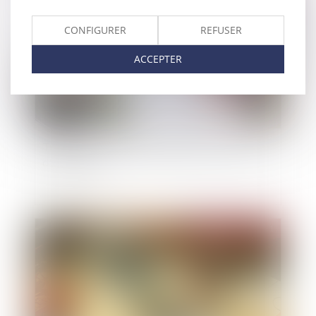
CONFIGURER
REFUSER
ACCEPTER
Travaux en copropriété irréguliers et absence
d'équivoque
Publié le :
23/12/2021