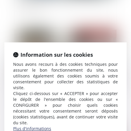
pas éternelle !
Publié le :
28/12/2021
Information sur les cookies
Nous avons recours à des cookies techniques pour
assurer le bon fonctionnement du site, nous
utilisons également des cookies soumis à votre
consentement pour collecter des statistiques de
visite.
Cliquez ci-dessous sur « ACCEPTER » pour accepter
Proposition de loi visant à faciliter le
le dépôt de l'ensemble des cookies ou sur «
changement de nom des enfants après un
CONFIGURER » pour choisir quels cookies
divorce
nécessitant votre consentement seront déposés
(cookies statistiques), avant de continuer votre visite
du site.
Plus d'informations
Publié le :
28/12/2021