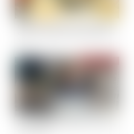
L'architecte doit présenter au maître d'ouvrage
des factures déduisant la retenue de garantie de
5 %
Publié le :
22/12/2021
La liste des données devant figurer au répertoire
Sirene s’allonge