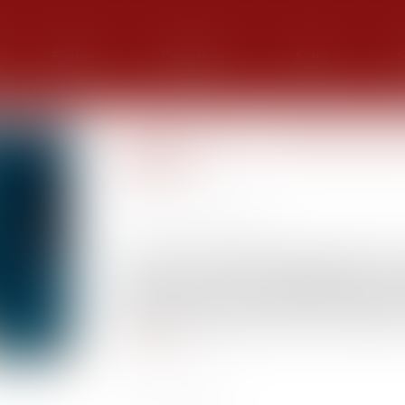
Équipe
Expertises
Actus
G
Les assurances indispensabl
bailleur
Publié le :
04/11/2022
Source :
monimmeuble.com
Investir dans l’immobilier locatif permet de se
percevoir des revenus complémentaires. Si les 
une assurance comme propriétaire-bailleur. En
impayés, les dommages causés dans le logement e
Lire la suite