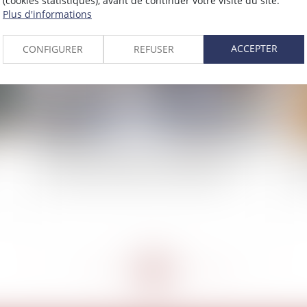
(cookies statistiques), avant de continuer votre visite du site.
2022
Plus d'informations
Publié le :
27/10/2022
ACCEPTER
CONFIGURER
REFUSER
Faute d’un constructeur : conditions de la prise
Ren
en compte d’une expertise non judiciaire
dr
<<
<
...
170
171
172
173
174
175
176
...
>
>>