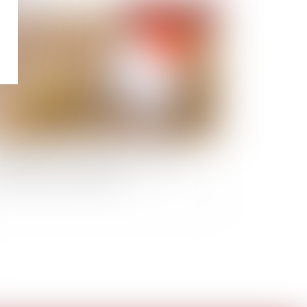
Publié le :
27/10/2022
te viagère : la clause résolutoire de plein
oit doit être non équivoque