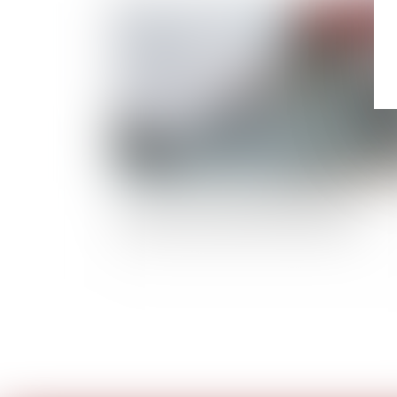
Publié le :
27/10/
Il peut y avoir des difficultés économiques
même sans baisse du chiffre d’affaires