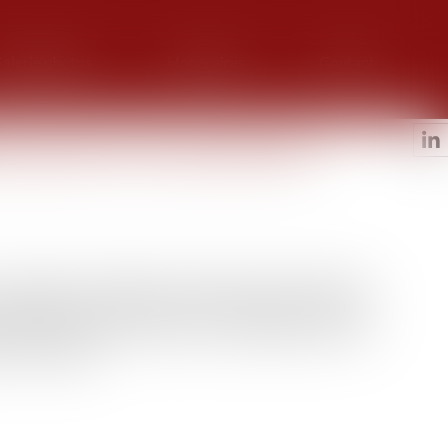
alerie photos
Honoraires
Contact
es quand on est propriétaire-
 constituer un patrimoine, de préparer sa retraite et de
avantages sont nombreux, il est conseillé de contracter
 effet, on peut avoir besoin de se protéger contre les
t les litiges...