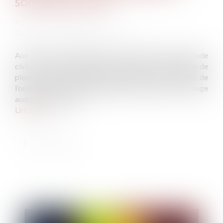
sont pas couverts
Publié le :
26/06/2024
Source :
www.lemag-juridique.com
Aux termes des dispositions de l’article 1792 du Code
civil, tout constructeur d’un ouvrage est responsable de
plein droit des dommages compromettant la solidité de
l’ouvrage et le rendant inhabitable ou impropre à l’usage
auquel il est destiné...
Lire la suite
Publié le :
03/07/2024