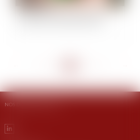
Ordonnance du 19 juin 2024 modifiant et
codifiant le droit de la publicité foncière
<<
<
...
82
83
84
85
86
87
88
...
>
>>
NOS DERNIERS TWEETS