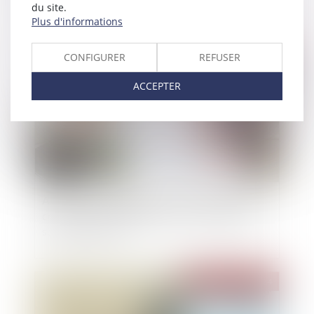
l’extra-financier
du site.
Plus d'informations
Publié le :
26/06/2024
CONFIGURER
REFUSER
ACCEPTER
Assurance dommages-ouvrage : les défauts de
conformité aux stipulations contractuelles ne
sont pas couverts
Publié le :
26/06/2024