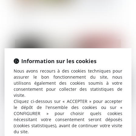
Inceste : la Ciivise veut associer les jeunes à ses
travaux
Publié le :
17/10/2024
Information sur les cookies
Nous avons recours à des cookies techniques pour
assurer le bon fonctionnement du site, nous
utilisons également des cookies soumis à votre
consentement pour collecter des statistiques de
visite.
Cliquez ci-dessous sur « ACCEPTER » pour accepter
le dépôt de l'ensemble des cookies ou sur «
Epargne salariale : le déblocage pour dissolution
CONFIGURER » pour choisir quels cookies
du PACS pas toujours aisé
nécessitant votre consentement seront déposés
(cookies statistiques), avant de continuer votre visite
du site.