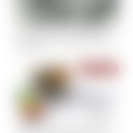
Reconnaissance de la GPA étrangère : rappel
des conditions strictes pour obtenir l’exequatur
en France
Publié le :
16/10/2024
DPE : le calendrier de l'interdiction de location