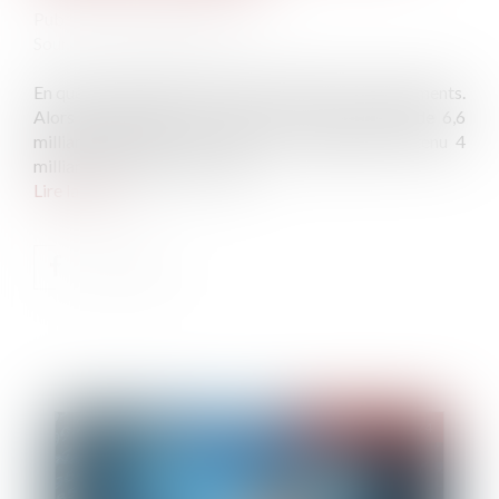
Publié le :
16/10/2024
Source :
www.usine-digitale.fr
En quête de liquidités, OpenAI multiplie les financements.
Alors qu'elle vient de boucler un tour de table de 6,6
milliards de dollars, la start-up a également obtenu 4
milliards de dollars de crédit...
Lire la suite
Publié le :
18/10/2024