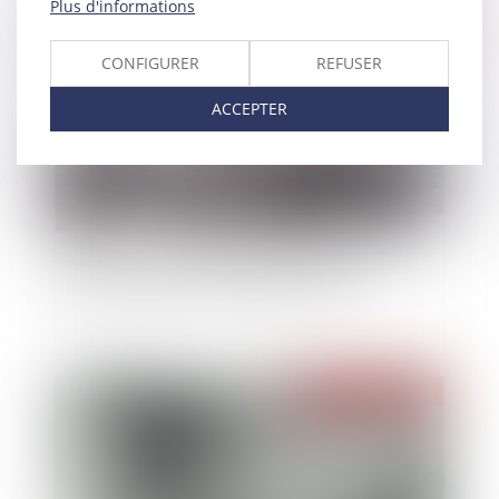
Plus d'informations
Publié le :
16/10/2024
CONFIGURER
REFUSER
ACCEPTER
Après sa levée de fonds, OpenAI obtient une
ligne de crédit de 4 milliards de dollars
Publié le :
16/10/2024