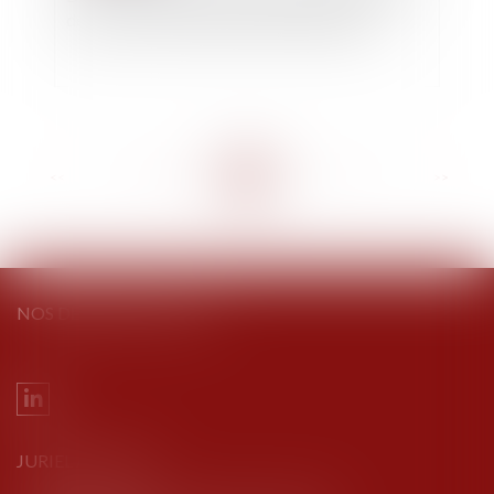
des passoires thermiques bientôt adapté
<<
<
...
68
69
70
71
72
73
74
...
>
>>
NOS DERNIERS TWEETS
JURIEL AVOCATS