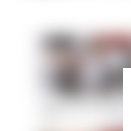
Publié le :
15/03/
La clause d’indexation irrégulière d’un bail
commercial n’est pas toujours totalement
invalidée