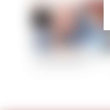
Publié le :
10/03/
Vers un allègement des frais applicables aux
successions et aux donations ?