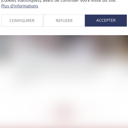
(cookies statistiques), avant de continuer votre visite du site.
2022
Plus d'informations
Publié le :
09/03/2022
ACCEPTER
CONFIGURER
REFUSER
Cessions avec réserve d’usufruit aux enfants :
Loi
leur accord tacite écarte la présomption de
pr
gratuité
<<
<
...
200
201
202
203
204
205
206
...
>
>>