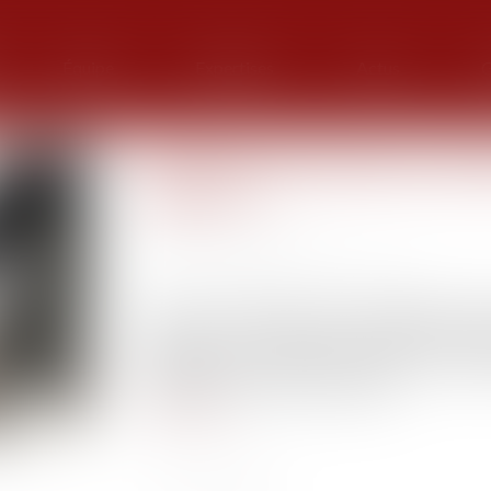
Équipe
Expertises
Actus
G
Adoption des décisions colle
majorité ?
Publié le :
15/03/2022
Source :
cabinet-rs.expert-infos.com
Dans une société par actions simplifiée, les d
nombre de voix inférieur à la majorité simp
simplifiée, les statuts déterminent les cond
attributions des associés, à savoir...
Lire la suite