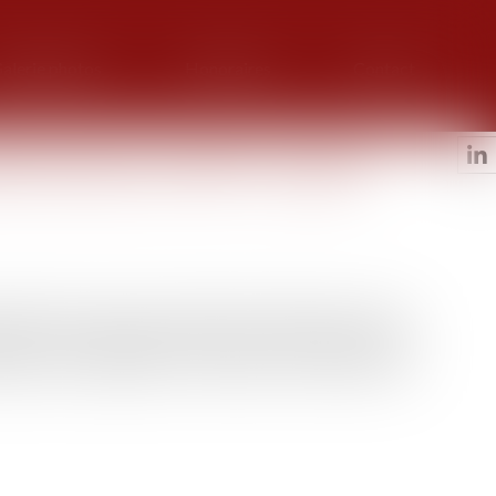
alerie photos
Honoraires
Contact
ctives dans une SAS : à quelle
écisions des associés ne peuvent pas être prises par un
le des votes exprimés. Dans une société par actions
itions dans lesquelles les décisions qui relèvent des