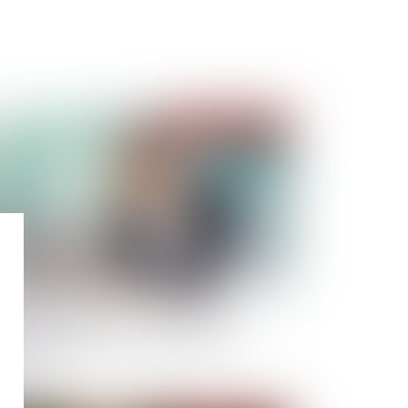
Publié le :
11/03/2022
ressement judiciaire : insincérité des
mptes, préjudice personnel du créancier